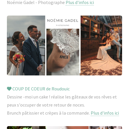
Noémie Gadel - Photographe
Plus d'infos ici
COUP DE COEUR de Roudouic
Dessine -moi un cake ! réalise les gâteaux de vos rêves et
peux s'occuper de votre retour de noces.
Brunch pâtissier et crèpes à la commande.
Plus d'infos ici