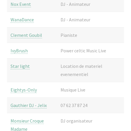
Nox Event
DJ - Animateur
WanaDance
DJ - Animateur
Clement Goubil
Pianiste
IvyBrush
Power celtic Music Live
Star light
Location de materiel
evenementiel
Eightys-Only
Musique Live
Gauthier DJ - Jelix
07 62 37 87 24
Monsieur Croque
DJ organisateur
Madame