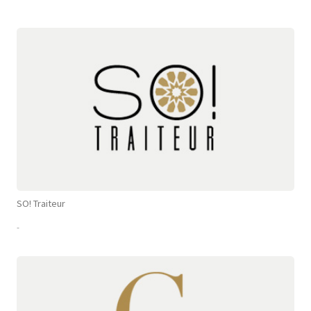
SO! Traiteur
-