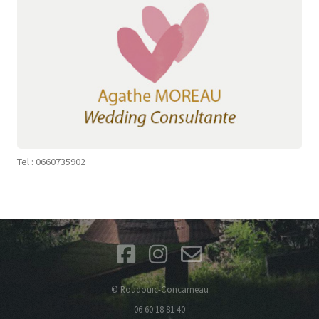
Tel : 0660735902
-
© Roudouic-Concarneau
06 60 18 81 40