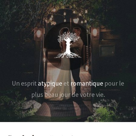
Un esprit
atypique
et
romantique
pour le
plus beau jour
de votre vie.